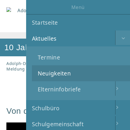
Menü
MENÜ
Startseite
Aktuelles
10 Jahre JeKi
Termine
Adolph-Diesterweg-Schule
Aktuelles
Neuigkeiten
Meldung
Neuigkeiten
Elterninfobriefe
16
.
Juli
2023
Schulbüro
Von der Probe zum Konzert
Schulgemeinschaft