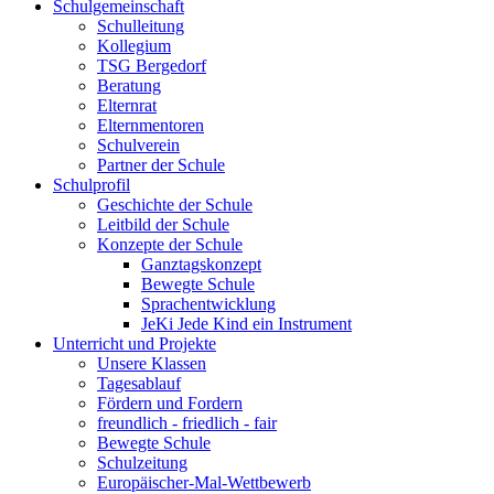
Schulgemeinschaft
Schulleitung
Kollegium
TSG Bergedorf
Beratung
Elternrat
Elternmentoren
Schulverein
Partner der Schule
Schulprofil
Geschichte der Schule
Leitbild der Schule
Konzepte der Schule
Ganztagskonzept
Bewegte Schule
Sprachentwicklung
JeKi Jede Kind ein Instrument
Unterricht und Projekte
Unsere Klassen
Tagesablauf
Fördern und Fordern
freundlich - friedlich - fair
Bewegte Schule
Schulzeitung
Europäischer-Mal-Wettbewerb