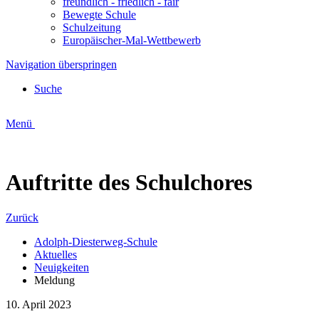
freundlich - friedlich - fair
Bewegte Schule
Schulzeitung
Europäischer-Mal-Wettbewerb
Navigation überspringen
Suche
Menü
Auftritte des Schulchores
Zurück
Adolph-Diesterweg-Schule
Aktuelles
Neuigkeiten
Meldung
10
.
April
2023