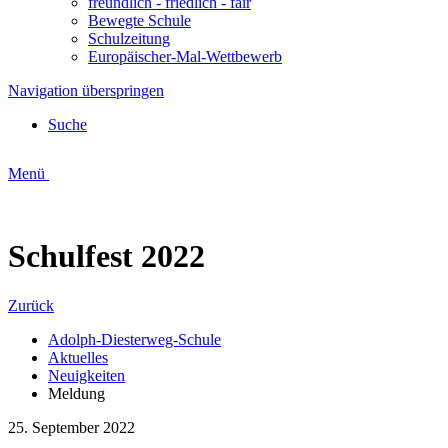
freundlich - friedlich - fair
Bewegte Schule
Schulzeitung
Europäischer-Mal-Wettbewerb
Navigation überspringen
Suche
Menü
Schulfest 2022
Zurück
Adolph-Diesterweg-Schule
Aktuelles
Neuigkeiten
Meldung
25
.
September
2022