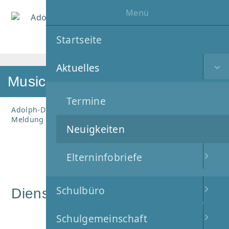
Menü
MENÜ
Startseite
Aktuelles
Musical "Mensch ich spinne"
Termine
Adolph-Diesterweg-Schule
Aktuelles
Neuigkeiten
Meldung
Neuigkeiten
08
.
Mai
2024
Elterninfobriefe
Schulbüro
Dienstag, 11.06. um 10:35 Uhr
Schulgemeinschaft