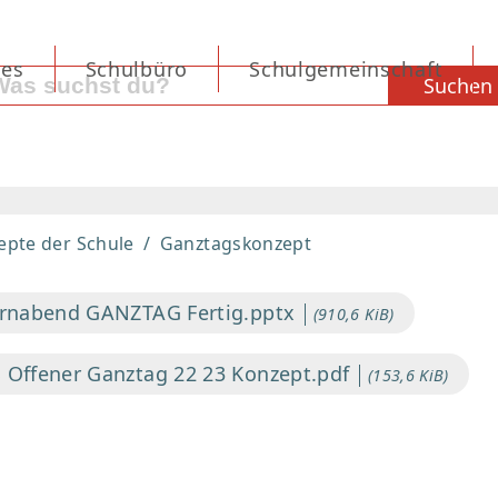
les
Schulbüro
Schulgemeinschaft
Suchen
epte der Schule
Ganztagskonzept
ernabend GANZTAG Fertig.pptx
(910,6 KiB)
 Offener Ganztag 22 23 Konzept.pdf
(153,6 KiB)